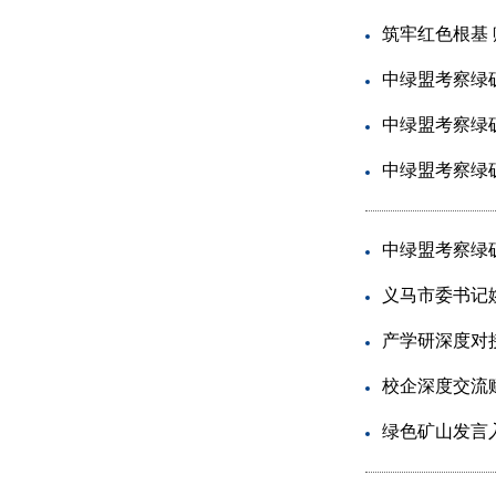
筑牢红色根基
中绿盟考察绿
中绿盟考察绿
中绿盟考察绿
中绿盟考察绿
产学研深度对
校企深度交流
绿色矿山发言