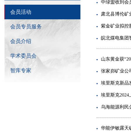
中绿盟收到会
会员活动
肃北县博伦矿
紫金矿业拟控
会员专员服务
皖北煤电集团
会员介绍
学术委员会
山东黄金获“2
智库专家
张家峁矿业公
埃里斯克新品
埃里斯克202
乌海能源利民
华能伊敏露天矿