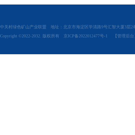
中关村绿色矿山产业联盟 地址：北京市海淀区学清路9号汇智大厦3层2单元311、315 电话
Copyright ©2022-2032. 版权所有
京ICP备2022012477号-1
【管理后台