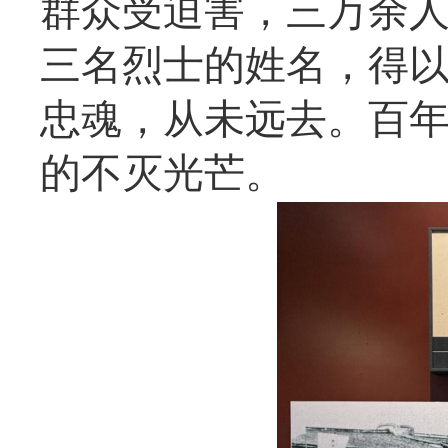
群众受迫害，三万余
三名烈士的姓名，得
忠魂，从未远去。百
的不灭光芒。