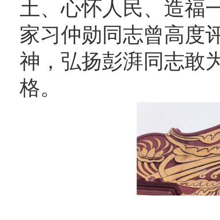
土、心怀人民、造福
家习仲勋同志曾高度
神，弘扬彭湃同志敢
格。