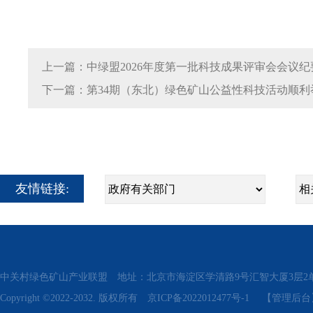
上一篇：中绿盟2026年度第一批科技成果评审会会议纪
下一篇：第34期（东北）绿色矿山公益性科技活动顺利
友情链接:
中关村绿色矿山产业联盟 地址：北京市海淀区学清路9号汇智大厦3层2单元311、315 电话
Copyright ©2022-2032. 版权所有
京ICP备2022012477号-1
【管理后台