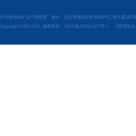
中关村绿色矿山产业联盟 地址：北京市海淀区学清路9号汇智大厦3层2单元311、315 电话
Copyright ©2022-2032. 版权所有
京ICP备2022012477号-1
【管理后台