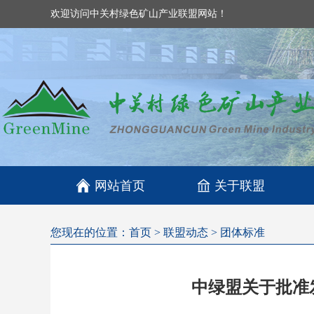
欢迎访问中关村绿色矿山产业联盟网站！

网站首页
关于联盟
您现在的位置：
首页
>
联盟动态
>
团体标准
中绿盟关于批准