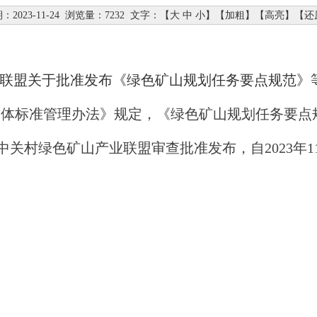
：2023-11-24
浏览量：7232
文字：【
大
中
小
】【
加粗
】【
高亮
】【
还
联盟关于批准发布《绿色矿山规划任务要点规范》
团体标准管理办法》规定，《绿色矿山规划任务要点
关村绿色矿山产业联盟审查批准发布，自2023年1