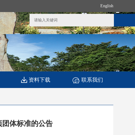
English
资料下载
联系我们
项团体标准的公告