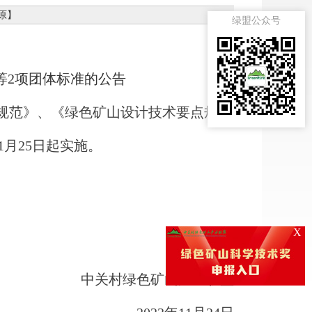
原
】
绿盟公众号
等2项团体标准的公告
规范》、《绿色矿山设计技术要点规
1月25日起实施。
X
中关村绿色矿山产业联盟