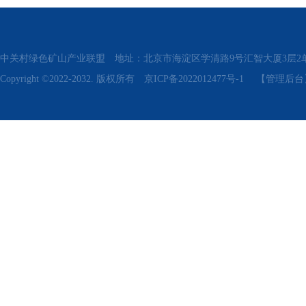
中关村绿色矿山产业联盟 地址：北京市海淀区学清路9号汇智大厦3层2单元311、315 电话
Copyright ©2022-2032. 版权所有
京ICP备2022012477号-1
【管理后台