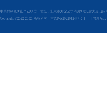
中关村绿色矿山产业联盟 地址：北京市海淀区学清路9号汇智大厦3层2单元311、315 电话
Copyright ©2022-2032. 版权所有
京ICP备2022012477号-1
【管理后台