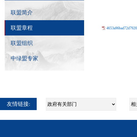
联盟简介
联盟章程
4653a96bad72d7920
联盟组织
中绿盟专家
友情链接: