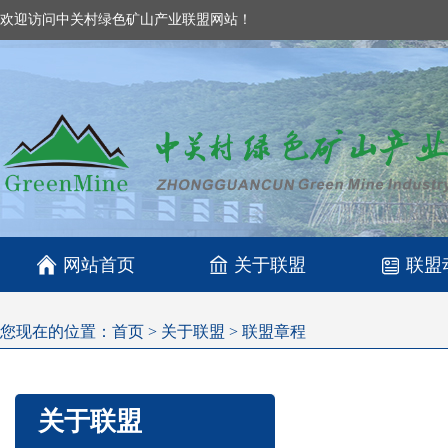
欢迎访问中关村绿色矿山产业联盟网站！

网站首页
关于联盟
联盟
您现在的位置：
首页
>
关于联盟
>
联盟章程
关于联盟