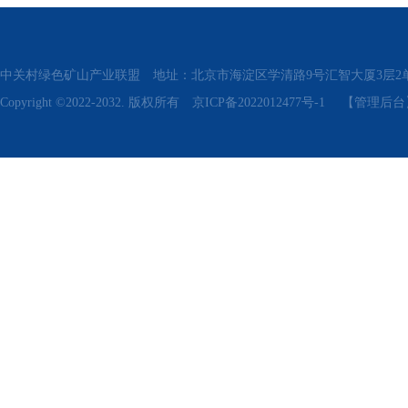
中关村绿色矿山产业联盟 地址：北京市海淀区学清路9号汇智大厦3层2单元311、315 电话
Copyright ©2022-2032. 版权所有
京ICP备2022012477号-1
【管理后台