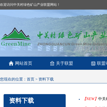
欢迎访问中关村绿色矿山产业联盟网站！

网站首页
关于联盟
联盟
您现在的位置：
首页
>
资料下载
【NEW】
中关
资料下载