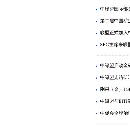
中绿盟国际部
第二届中国矿
联盟正式加入
SEG主席来联
中绿盟启动金
中绿盟走访矿
刚果（金）TS
中绿盟与EIT
中促会全球治