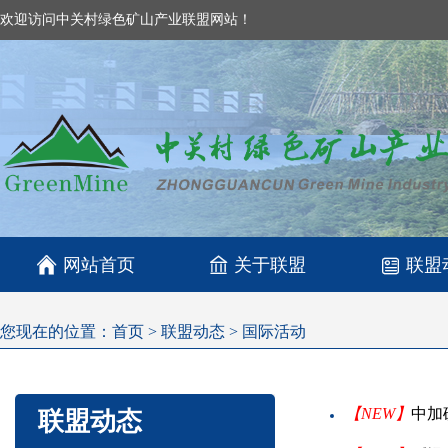
欢迎访问中关村绿色矿山产业联盟网站！

网站首页
关于联盟
联盟
您现在的位置：
首页
>
联盟动态
>
国际活动
【NEW】
中加
联盟动态