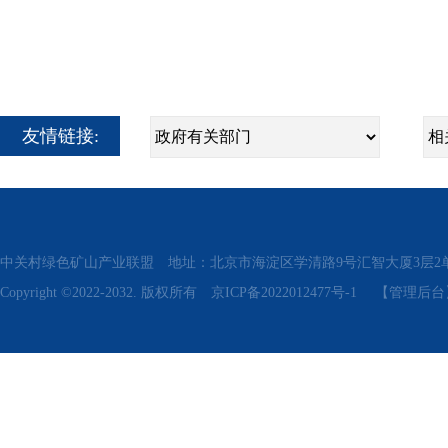
友情链接:
中关村绿色矿山产业联盟 地址：北京市海淀区学清路9号汇智大厦3层2单元311、315 电话
Copyright ©2022-2032. 版权所有
京ICP备2022012477号-1
【管理后台