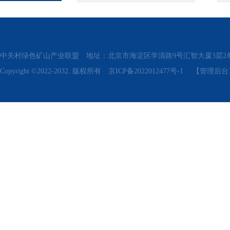
中关村绿色矿山产业联盟 地址：北京市海淀区学清路9号汇智大厦3层2单元311、315 电话
Copyright ©2022-2032. 版权所有
京ICP备2022012477号-1
【管理后台