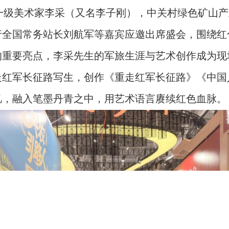
一级美术家李采（又名李子刚），中关村绿色矿山产
行全国常务站长刘航军等嘉宾应邀出席盛会，围绕红
重要亮点，李采先生的军旅生涯与艺术创作成为现场
走红军长征路写生，创作《重走红军长征路》《中国
忆，融入笔墨丹青之中，用艺术语言赓续红色血脉。