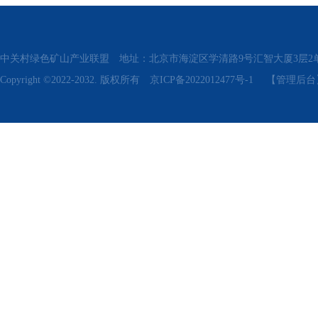
中关村绿色矿山产业联盟 地址：北京市海淀区学清路9号汇智大厦3层2单元311、315 电话
Copyright ©2022-2032. 版权所有
京ICP备2022012477号-1
【管理后台