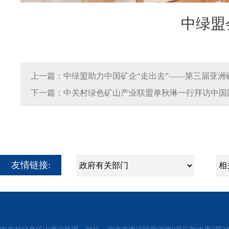
中绿盟
上一篇：中绿盟助力中国矿企“走出去”——第三届亚
下一篇：中关村绿色矿山产业联盟单秋琳一行拜访中国
友情链接: