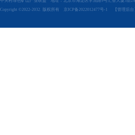
中关村绿色矿山产业联盟 地址：北京市海淀区学清路9号汇智大厦3层2单元311、315 电话
Copyright ©2022-2032. 版权所有
京ICP备2022012477号-1
【管理后台