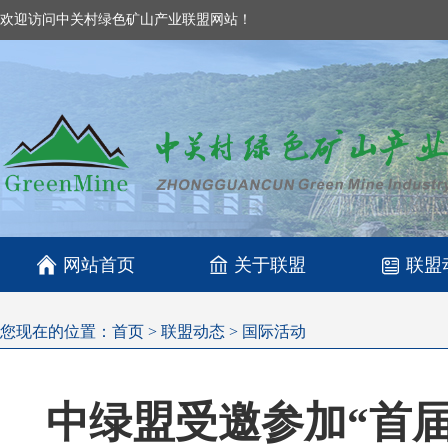
欢迎访问中关村绿色矿山产业联盟网站！

网站首页
关于联盟
联盟
您现在的位置：
首页
>
联盟动态
>
国际活动
中绿盟受邀参加“首