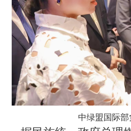
中绿盟国际部