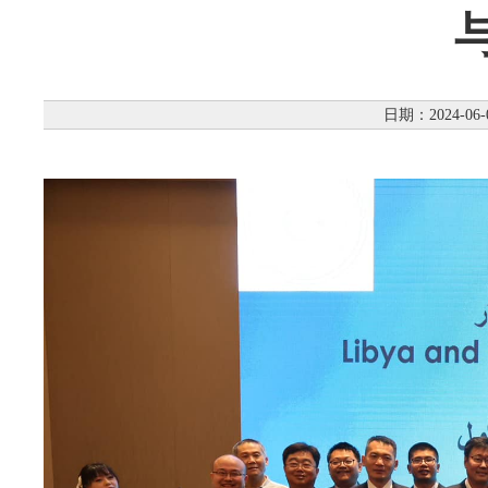
日期：2024-06-