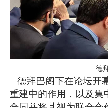
德
德拜巴阁下在论坛开
重建中的作用，以及集
合同并将其视为联合合