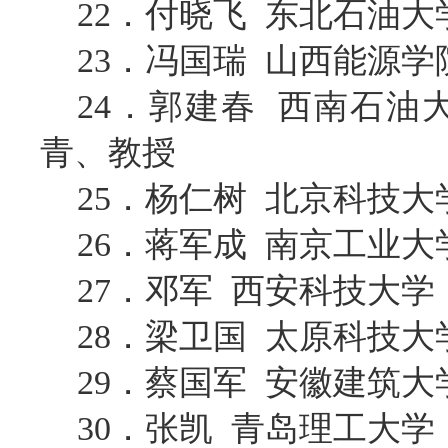
22．付晓飞 东北石油大
23．冯国瑞 山西能源
24．郭建春 西南石
青、教授
25．杨仁树 北京科技
26．蒋军成 南京工业
27．邓军 西安科技大
28．梁卫国 太原科技
29．蔡国军 安徽建筑
30．张凯 青岛理工大