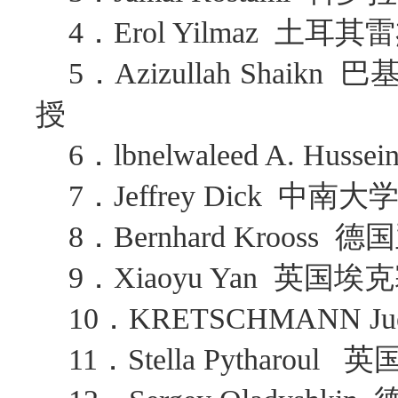
4．Erol Yilmaz 
5．Azizullah Sh
授
6．lbnelwaleed A. H
7．Jeffrey Dick 中南
8．Bernhard Kroos
9．Xiaoyu Yan 英国
10．KRETSCHMANN 
11．Stella Pytharo