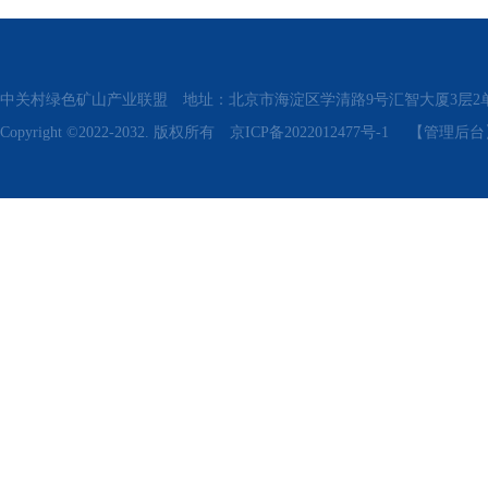
中关村绿色矿山产业联盟 地址：北京市海淀区学清路9号汇智大厦3层2单元311、315 电话
Copyright ©2022-2032. 版权所有
京ICP备2022012477号-1
【管理后台