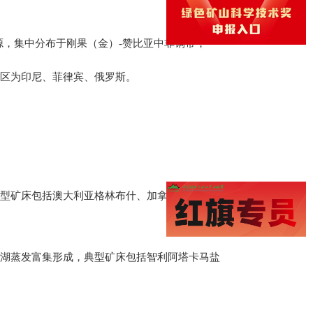
，集中分布于刚果（金）-赞比亚中非铜带；
区为印尼、菲律宾、俄罗斯。
型矿床包括澳大利亚格林布什、加拿大坦科、巴西
湖蒸发富集形成，典型矿床包括智利阿塔卡马盐