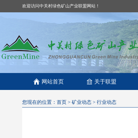
欢迎访问中关村绿色矿山产业联盟网站！

网站首页
关于联盟
您现在的位置：
首页
>
矿业动态
>
行业动态