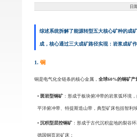
日期
综述系统拆解了能源转型五大核心矿种的成
成，核心通过三大成矿路径实现：
岩浆成矿
1.
铜
铜是电气化全链条的核心金属，
全球60%的铜矿产
•
斑岩型铜矿
：形成于板块俯冲带的岩浆弧环境，
平洋俯冲带、特提斯造山带，典型矿床包括智利
•
沉积型层控铜矿
：形成于古代沉积盆地的裂谷环
德国铜页岩矿床；