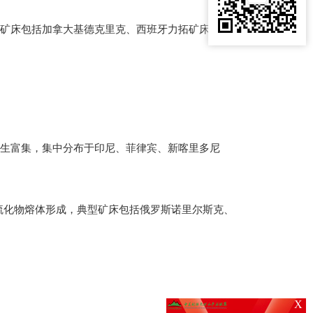
矿床包括加拿大基德克里克、西班牙力拓矿床。
生富集，集中分布于印尼、菲律宾、
新喀里
多尼
硫化物熔体形成，典型矿床包括俄罗斯诺里尔斯克、
X