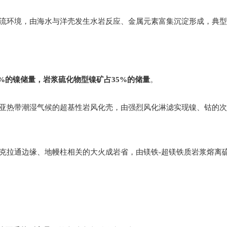
流环境，由海水与洋壳发生水岩反应、金属元素富集沉淀形成，典型
5%的镍储量，岩浆硫化物型镍矿占35%的储量
。
亚热带潮湿气候的超基性岩风化壳，由强烈风化淋滤实现镍、钴的次
克拉通
边缘、地幔柱相关的大火成岩省，由镁铁-超镁铁质岩浆熔离