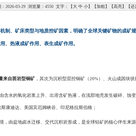
：2026-03-29
浏览量：4550
文字：【
大
中
小
】【
加粗
】【
高亮
】【
还
矿机制、矿床类型与地质控矿因素，明确了全球关键矿物的成矿
作用、热液成矿作用、表生成矿作用
。
量来自
斑岩型铜矿
，其次为沉积型层控铜矿（20%）、火山成因块状
由含水的氧化岩浆上升、出溶含矿热液，在浅部地壳发生破碎、蚀变
埃斯康迪达、美国宾厄姆峡谷、印尼格拉斯伯格；
境，由盆地卤水迁移、交代沉积岩形成，是全球钴矿的核心伴生来源