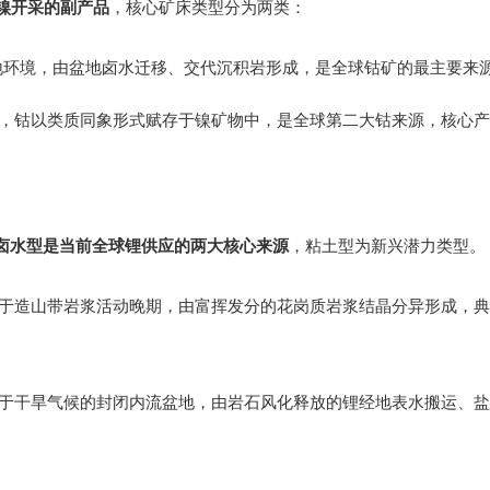
、镍开采的副产品
，核心矿床类型分为两类：
地环境，由盆地卤水迁移、交代沉积岩形成，是全球钴矿的最主要来源
，钴以类质同象形式赋存于镍矿物中，是全球第二大钴来源，核心产
卤水型是当前全球锂供应的两大核心来源
，粘土型为新兴潜力类型。
于造山带岩浆活动晚期，由富挥发分的花岗质岩浆结晶分异形成，典
于干旱气候的封闭内流盆地，由岩石风化释放的锂经地表水搬运、盐
；