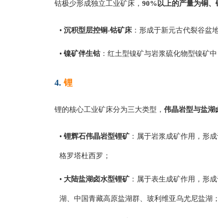
钴极少形成独立工业矿床，
90%以上的产量为铜
•
沉积型层控铜-钴矿床
：形成于新元古代裂谷盆
•
镍矿伴生钴
：红土型镍矿与岩浆硫化物型镍矿中
4.
锂
锂的核心工业矿床分为三大类型，
伟晶岩型与盐湖
•
锂辉石
伟晶岩型锂矿
：属于岩浆成矿作用，形成
格罗塔杜西罗；
•
大陆盐湖卤水型锂矿
：属于表生成矿作用，形成
湖、中国青藏高原盐湖群、玻利维亚乌尤尼盐湖