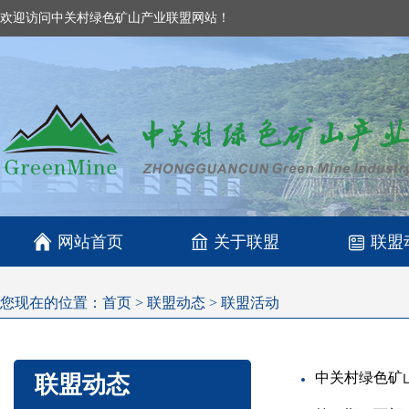
欢迎访问中关村绿色矿山产业联盟网站！

网站首页
关于联盟
联盟
您现在的位置：
首页
>
联盟动态
>
联盟活动
中关村绿色矿
联盟动态