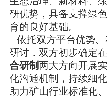
生态治理、新材料、
研优势，具备支撑绿
育的良好基础。
依托双方平台优势、
研讨，双方初步确定
合研制
两大方向开展
化沟通机制，持续细
助力矿山行业标准化