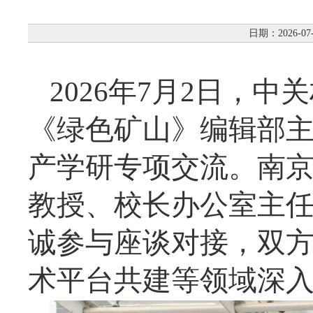
日期：2026-07
2026年7月2日，
《绿色矿山》编辑部
产学研专项交流。南
教授、校长办公室主
诚参与座谈对接，双
术平台共建等领域深