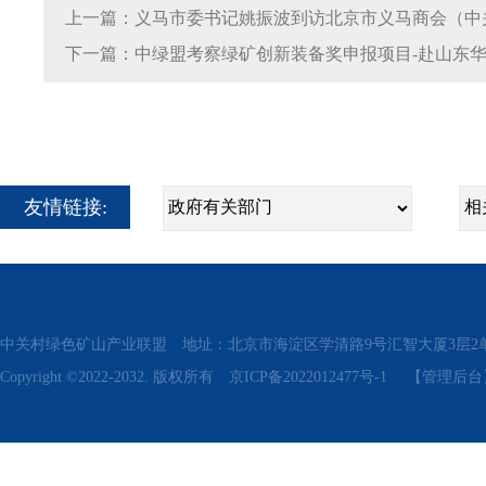
下一篇：中绿盟考察绿矿创新装备奖申报项目-赴山东
友情链接:
中关村绿色矿山产业联盟 地址：北京市海淀区学清路9号汇智大厦3层2单元311、315 电话
Copyright ©2022-2032. 版权所有
京ICP备2022012477号-1
【管理后台