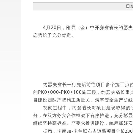
日期
4月20日，刚果（金）中开赛省省长约瑟夫
态势给予充分肯定。
约瑟夫省长一行先后前往项目多个施工点
的PK0+000-PK0+100施工段，
约瑟夫
省长重
目建设团队严把施工质量关、筑牢安全生产防线
视察过程中，约瑟省长对项目建设取得的
分，在双方务实合作框架下有序推进，充分彰显
继续
坚持高标准、严要求推进建设，统筹抓好安
据悉，
卡南加-卡兰班布吉道路
项目全长23