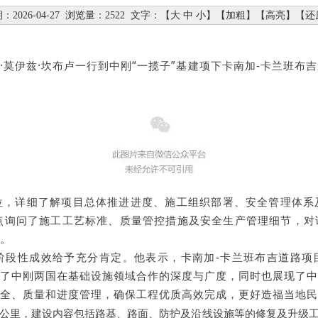
：2026-04-27
浏览量：2522
文字：【
大
中
小
】【
加粗
】【
高亮
】【
还
·莫伊兹·坎布卢一行到中刚“一揽子”基建项下卡南加-卡兰班
位，详细了解项目总体推进进度、施工组织部署、安全管理体系
点询问了施工工艺标准、质量管控措施及安全生产管理细节，对
。
阶段性成效给予充分肯定。他表示，卡南加-卡兰班布吉道路项
了中刚两国在基础设施领域合作的深度与广度，同时也展现了中
全、质量和进度管理，确保工程优质高效完成，更好造福当地民
0公里，建设内容包括路基、路面、防护及沿线设施等的修复及升级