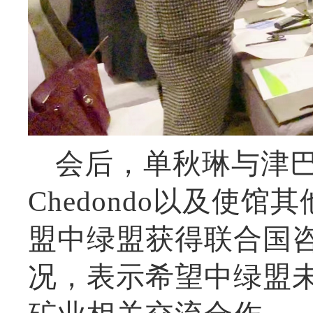
会后，单秋琳与津巴布韦驻
Chedondo以及使
盟中绿盟获得联合国
况，表示希望
中绿盟