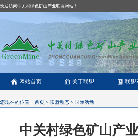
欢迎访问中关村绿色矿山产业联盟网站！

网站首页
关于联盟
联盟
您现在的位置：
首页
>
联盟动态
>
国际活动
中关村绿色矿山产