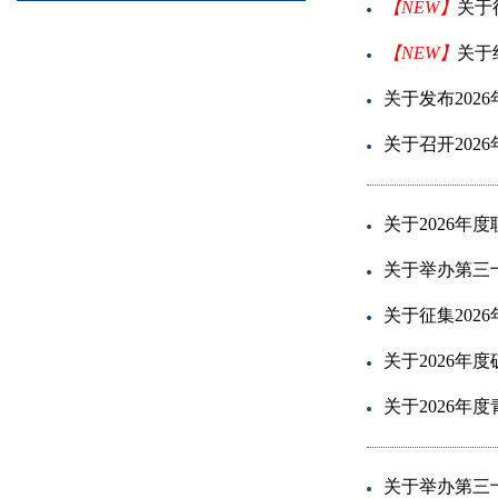
【NEW】
关于
【NEW】
关于
关于发布202
关于召开202
关于2026
关于举办第三
关于征集202
关于2026年
关于2026年
关于举办第三