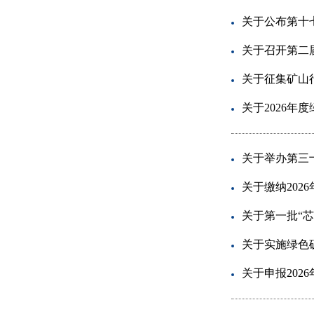
关于公布第十
关于召开第二
关于征集矿山
关于2026年
关于举办第三
关于缴纳202
关于第一批“
关于实施绿色
关于申报202